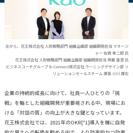
左から、花王株式会社 人財戦略部門 組織企画部 組織開発担当 マネージ
ャー 佐賀 幸二郎 氏
花王株式会社 人財戦略部門 組織企画部 組織開発担当 斉藤 香澄 氏
ビジネスコーチグループ B-Connect株式会社 ラーニングデザイン部 ソ
リューションセールスチーム 課長 小川 庫右
企業の持続的成長に向けて、社員一人ひとりの「挑
戦」を軸とした組織開発が重要視される中、現場にお
ける「対話の質」の向上が大きな鍵となっています。
花王株式会社では、2021年のOKR
[*1]
導入を機に自発
的な風土への転換を勧める中で、より効率的かつ効果