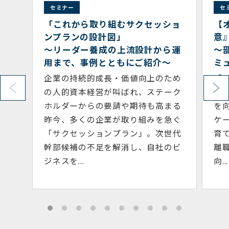
セミナー
セ
ショ
【オンライン開催】『 1on1 の極
『
意』
記
ら運
～部下の本音や能力を引き出すコ
昨
～
ミュニケーション・スキル～
ジ
ため
「1on1ミーティング」は、部下の成
ま
ーク
長を支援し、組織のパフォーマンス
ま
まる
を向上させるための重要なコミュニ
当
急ぐ
ケーション手法です。自律型社員を
た
世代
育てる、良好な職場環境をつくる、
す。
のビ
離職率を低減する、継続的な業績
向...