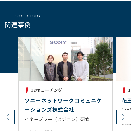
CASE STUDY
関連事例
1対1コーチング
ケ
花王株式会社
経営
設計
1on1動画コンテンツ
ゼク
1on1動画
をご