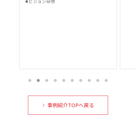
エ
ショ
事例紹介TOPへ戻る