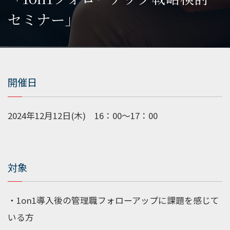
セミナー」
開催日
2024
年
12
月
12
日
(
木
)
16
：
00
～
17
：
00
対象
・1on1
導入後の管理職フォローアップに課題を感じて
いる方